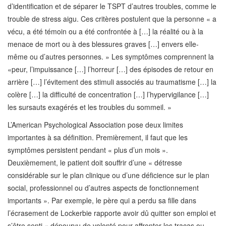
d’identification et de séparer le TSPT d’autres troubles, comme le
trouble de stress aigu. Ces critères postulent que la personne « a
vécu, a été témoin ou a été confrontée à […] la réalité ou à la
menace de mort ou à des blessures graves […] envers elle-
même ou d’autres personnes. » Les symptômes comprennent la
«peur, l’impuissance […] l’horreur […] des épisodes de retour en
arrière […] l’évitement des stimuli associés au traumatisme […] la
colère […] la difficulté de concentration […] l’hypervigilance […]
les sursauts exagérés et les troubles du sommeil. »
L’American Psychological Association pose deux limites
importantes à sa définition. Premièrement, il faut que les
symptômes persistent pendant « plus d’un mois ».
Deuxièmement, le patient doit souffrir d’une « détresse
considérable sur le plan clinique ou d’une déficience sur le plan
social, professionnel ou d’autres aspects de fonctionnement
importants ». Par exemple, le père qui a perdu sa fille dans
l’écrasement de Lockerbie rapporte avoir dû quitter son emploi et
s’être senti « dépourvu de volonté pour affronter les tracas ou