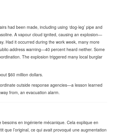
airs had been made, including using ‘dog-leg’ pipe and
asoline. A vapour cloud ignited, causing an explosion—
rday. Had it occurred during the work week, many more
he public-address warning—40 percent heard neither. Some
ordination. The explosion triggered many local burglar
ut $60 million dollars.
 coordinate outside response agencies—a lesson learned
 away from, an evacuation alarm.
de besoins en ingénierie mécanique. Cela explique en
tit que l’original, ce qui avait provoqué une augmentation