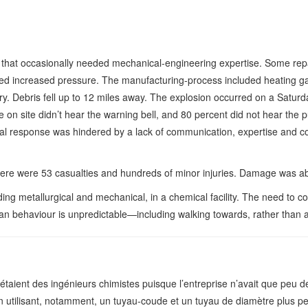
 that occasionally needed mechanical-engineering expertise. Some rep
used increased pressure. The manufacturing-process included heating g
tory. Debris fell up to 12 miles away. The explosion occurred on a Satu
le on site didn’t hear the warning bell, and 80 percent did not hear t
cal response was hindered by a lack of communication, expertise and co
there were 53 casualties and hundreds of minor injuries. Damage was abo
ding metallurgical and mechanical, in a chemical facility. The need to
man behaviour is unpredictable—including walking towards, rather than
 étaient des ingénieurs chimistes puisque l’entreprise n’avait que peu 
en utilisant, notamment, un tuyau-coude et un tuyau de diamètre plus pe