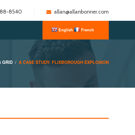
888-8540
allan@allanbonner.com
 GRID
A CASE STUDY: FLIXBOROUGH EXPLOSION