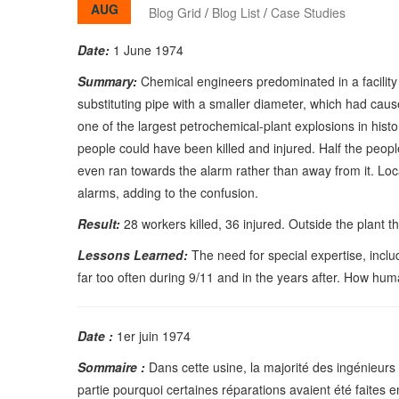
AUG
Blog Grid
/
Blog List
/
Case Studies
Date:
1 June 1974
Summary:
Chemical engineers predominated in a facility
substituting pipe with a smaller diameter, which had ca
one of the largest petrochemical-plant explosions in his
people could have been killed and injured. Half the peop
even ran towards the alarm rather than away from it. Lo
alarms, adding to the confusion.
Result:
28 workers killed, 36 injured. Outside the plant 
Lessons Learned:
The need for special expertise, inclu
far too often during 9/11 and in the years after. How hu
Date :
1er juin 1974
Sommaire :
Dans cette usine, la majorité des ingénieurs
partie pourquoi certaines réparations avaient été faites 