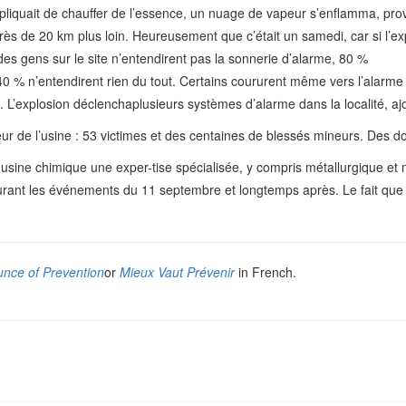
pliquait de chauffer de l’essence, un nuage de vapeur s’enflamma, prov
près de 20 km plus loin. Heureusement que c’était un samedi, car si l’
des gens sur le site n’entendirent pas la sonnerie d’alarme, 80 %
40 % n’entendirent rien du tout. Certains coururent même vers l’alarme
le. L’explosion déclenchaplusieurs systèmes d’alarme dans la localité, aj
ieur de l’usine : 53 victimes et des centaines de blessés mineurs. Des 
ne usine chimique une exper-tise spécialisée, y compris métallurgique
 durant les événements du 11 septembre et longtemps après. Le fait qu
nce of Prevention
or
Mieux Vaut Prévenir
in French.